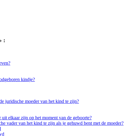
» :
geven?
odgeboren kindje?
e juridische moeder van het kind te zijn?
 uit elkaar zijn op het moment van de geboorte?
che vader van het kind te zijn als je gehuwd bent met de moeder?
d
uwd