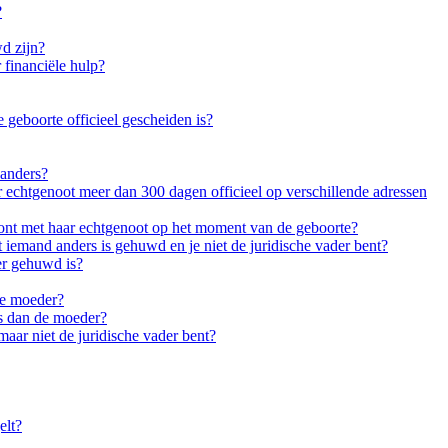
?
wd zijn?
 financiële hulp?
geboorte officieel gescheiden is?
 anders?
 echtgenoot meer dan 300 dagen officieel op verschillende adressen
nt met haar echtgenoot op het moment van de geboorte?
iemand anders is gehuwd en je niet de juridische vader bent?
er gehuwd is?
de moeder?
rs dan de moeder?
aar niet de juridische vader bent?
elt?