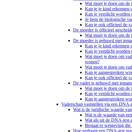
Wat moet je doen om de j
Kan je je kind erkennen 
Kan je verplicht worden 
Je bent de biologische va
Kan je ook officieel de 
De moeder is officieel geschei
Wat moet je doen om de j
De moeder is gehuwd met ieman
Kan je je kind erkennen 
Kan je verplicht worden 
Wat moet je doen om vade
wonen?
Wat moet je doen om vad
Kan je aangesproken word
Kan je ook officieel de 
De vader is gehuwd met iemand
Wat moet je doen om de j
Kan je verplicht worden 
Kan je aangesproken word
Vaderschap vaststellen via een DNA-t
Wat is de juridische waarde va
Wat is de waarde van ee
Wat als uit de DNA-test e
Bestaat er wetgeving die 
Hoe verloopt een DNA-test pra