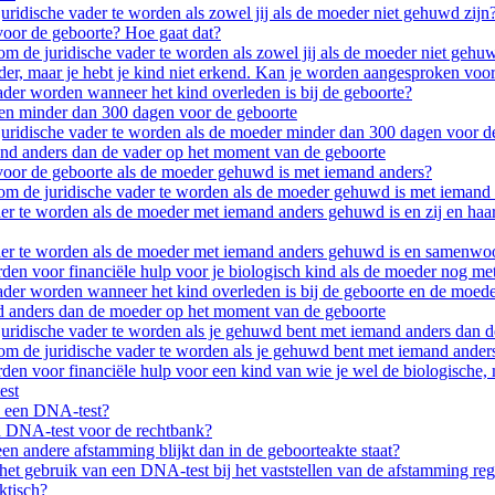
uridische vader te worden als zowel jij als de moeder niet gehuwd zijn
voor de geboorte? Hoe gaat dat?
om de juridische vader te worden als zowel jij als de moeder niet gehu
der, maar je hebt je kind niet erkend. Kan je worden aangesproken voor
vader worden wanneer het kind overleden is bij de geboorte?
den minder dan 300 dagen voor de geboorte
uridische vader te worden als de moeder minder dan 300 dagen voor de 
d anders dan de vader op het moment van de geboorte
voor de geboorte als de moeder gehuwd is met iemand anders?
om de juridische vader te worden als de moeder gehuwd is met iemand
r te worden als de moeder met iemand anders gehuwd is en zij en haar
er te worden als de moeder met iemand anders gehuwd is en samenwoo
en voor financiële hulp voor je biologisch kind als de moeder nog met 
vader worden wanneer het kind overleden is bij de geboorte en de moed
 anders dan de moeder op het moment van de geboorte
uridische vader te worden als je gehuwd bent met iemand anders dan 
om de juridische vader te worden als je gehuwd bent met iemand ande
en voor financiële hulp voor een kind van wie je wel de biologische, m
est
n een DNA-test?
n DNA-test voor de rechtbank?
en andere afstamming blijkt dan in de geboorteakte staat?
het gebruik van een DNA-test bij het vaststellen van de afstamming reg
ktisch?