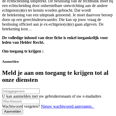
de echtscheiding uitspreekt. De beslissing van de rechtbank moet bij
een echtscheiding door onherstelbare ontwrichting aan de andere
echtgeno(o)t(e) ter kennis worden gebracht. Dat wordt
de betekening van een uitspraak genoemd. Je moet daarvoor beroep
doen op een gerechtsdeurwaarder. Die kan op jouw vraag de
beslissing officieel aan je ex-echtgeno(o)t(e) gaan afgeven. De
betekening kost…
De volledige inhoud van deze fiche is enkel toegankelijk voor
leden van Helder Recht.
Om toegang te krijgen :
Aanmelden
Meld je aan om toegang te krijgen tot al
onze diensten
Connexion
par
U kan aanmelden met uw gebruikersnaam of uw e-mailadres
nom
Wachtwoord
d'utilisateur/adresse
Wachtwoord vergeten?
Nieuw wachtwoord aanvragen.
e-
mail