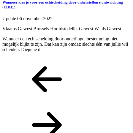
Wanneer kies je voor een echtscheiding door onherstelbare ontwrichting
H
(EOO)?
U
Update 06 november 2025
V
Vlaams Gewest
Brussels Hoofdstedelijk Gewest
Waals Gewest
J
Wanneer een echtscheiding door onderlinge toestemming niet
n
mogelijk blijkt te zijn. Dat kan zijn omdat: slechts één van jullie wil
m
scheiden. Diegene di