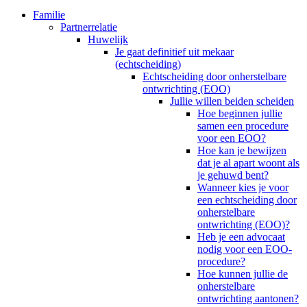
Familie
Partnerrelatie
Huwelijk
Je gaat definitief uit mekaar
(echtscheiding)
Echtscheiding door onherstelbare
ontwrichting (EOO)
Jullie willen beiden scheiden
Hoe beginnen jullie
samen een procedure
voor een EOO?
Hoe kan je bewijzen
dat je al apart woont als
je gehuwd bent?
Wanneer kies je voor
een echtscheiding door
onherstelbare
ontwrichting (EOO)?
Heb je een advocaat
nodig voor een EOO-
procedure?
Hoe kunnen jullie de
onherstelbare
ontwrichting aantonen?