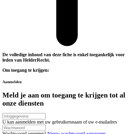
De volledige inhoud van deze fiche is enkel toegankelijk voor
leden van HelderRecht.
Om toegang te krijgen:
Aanmelden
Meld je aan om toegang te krijgen tot al
onze diensten
Connexion
par
U kan aanmelden met uw gebruikersnaam of uw e-mailadres
nom
Wachtwoord
d'utilisateur/adresse
Wachtwoord vergeten?
Nieuw wachtwoord aanvragen.