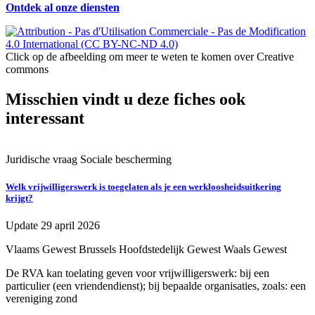
Ontdek al onze diensten
Click op de afbeelding om meer te weten te komen over Creative
commons
Misschien vindt u deze fiches ook
interessant
Juridische vraag
Sociale bescherming
J
Welk vrijwilligerswerk is toegelaten als je een werkloosheidsuitkering
M
krijgt?
v
Update 29 april 2026
U
Vlaams Gewest
Brussels Hoofdstedelijk Gewest
Waals Gewest
V
De RVA kan toelating geven voor vrijwilligerswerk: bij een
J
particulier (een vriendendienst); bij bepaalde organisaties, zoals: een
e
vereniging zond
v