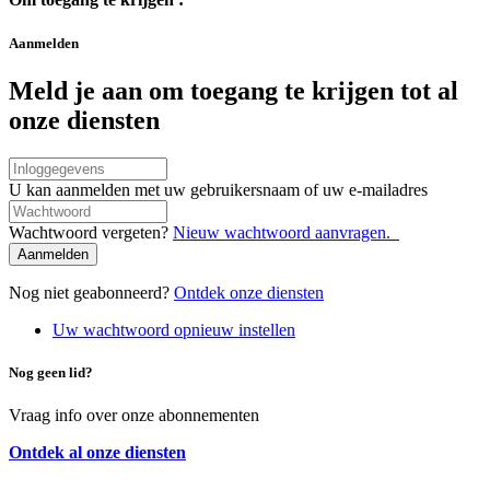
Aanmelden
Meld je aan om toegang te krijgen tot al
onze diensten
Connexion
par
U kan aanmelden met uw gebruikersnaam of uw e-mailadres
nom
Wachtwoord
d'utilisateur/adresse
Wachtwoord vergeten?
Nieuw wachtwoord aanvragen.
e-
mail
Nog niet geabonneerd?
Ontdek onze diensten
Uw wachtwoord opnieuw instellen
Nog geen lid?
Vraag info over onze abonnementen
Ontdek al onze diensten