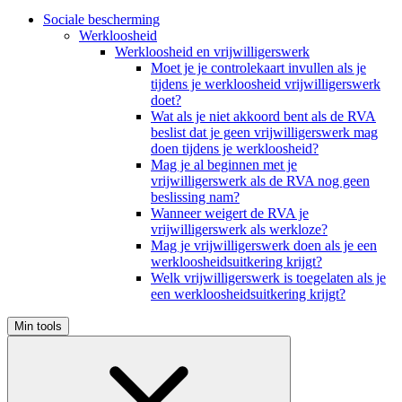
Sociale bescherming
Werkloosheid
Werkloosheid en vrijwilligerswerk
Moet je je controlekaart invullen als je
tijdens je werkloosheid vrijwilligerswerk
doet?
Wat als je niet akkoord bent als de RVA
beslist dat je geen vrijwilligerswerk mag
doen tijdens je werkloosheid?
Mag je al beginnen met je
vrijwilligerswerk als de RVA nog geen
beslissing nam?
Wanneer weigert de RVA je
vrijwilligerswerk als werkloze?
Mag je vrijwilligerswerk doen als je een
werkloosheidsuitkering krijgt?
Welk vrijwilligerswerk is toegelaten als je
een werkloosheidsuitkering krijgt?
Min tools