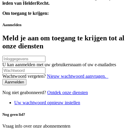
leden van HelderRecht.
Om toegang te krijgen:
Aanmelden
Meld je aan om toegang te krijgen tot al
onze diensten
Connexion
par
U kan aanmelden met uw gebruikersnaam of uw e-mailadres
nom
Wachtwoord
d'utilisateur/adresse
Wachtwoord vergeten?
Nieuw wachtwoord aanvragen.
e-
mail
Nog niet geabonneerd?
Ontdek onze diensten
Uw wachtwoord opnieuw instellen
Nog geen lid?
Vraag info over onze abonnementen